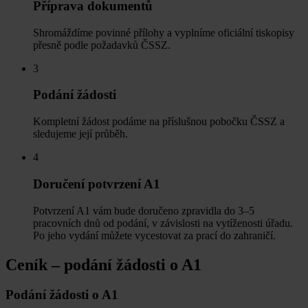
Příprava dokumentů
Shromáždíme povinné přílohy a vyplníme oficiální tiskopisy
přesně podle požadavků ČSSZ.
3
Podání žádosti
Kompletní žádost podáme na příslušnou pobočku ČSSZ a
sledujeme její průběh.
4
Doručení potvrzení A1
Potvrzení A1 vám bude doručeno zpravidla do 3–5
pracovních dnů od podání, v závislosti na vytíženosti úřadu.
Po jeho vydání můžete vycestovat za prací do zahraničí.
Ceník – podání žádosti o A1
Podání žádosti o A1