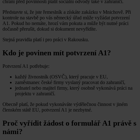
chrání před povinností platit sociální odvody také v zahraničí.
Představte si, že jste řemeslník a získáte zakázku v Mnichově. Při
kontrole na stavbě po vás německý úřad může vyžádat potvrzení
A1. Pokud ho nemáte, hrozí vám pokuta a může být nutné práci
dočasně přerušit, dokud si dokument nevyřídíte.
Stejná pravidla platí i pro práci v Rakousku.
Kdo je povinen mít potvrzení A1?
Potvrzení A1 potřebuje:
každý živnostník (OSVČ), který pracuje v EU,
zaměstnanec české firmy vyslaný pracovat do zahraničí,
jednatel nebo majitel firmy, který osobně vykonává práci na
projektu v zahraničí.
Obecně platí, že pokud vykonáváte výdělečnou činnost v jiném
členském státě EU, potvrzení A1 je nezbytné.
Proč vyřídit žádost o formulář A1 právě s
námi?