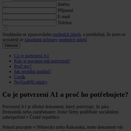
Jméno
Příjmení
E-mail
Telefon
Souhlasím se zpracováním
osobních údajů,
a prohlašuji, že jsem se
seznámil se
zásadami ochrany osobních údajů
Odeslat
Co je potvrzení A1
Kdo je povinen mít potvrzení?
Proč my?
Jak probíhá podání?
Ceník
Nejčastější otázky
Co je potvrzení A1 a proč ho potřebujete?
Potvrzení A1 je úřední dokument, který potvrzuje, že jako
živnostník nebo zaměstnanec české firmy podléháte sociálnímu
zabezpečení v České republice.
Pokud pracujete v Německu nebo Rakousku, tento dokument vás