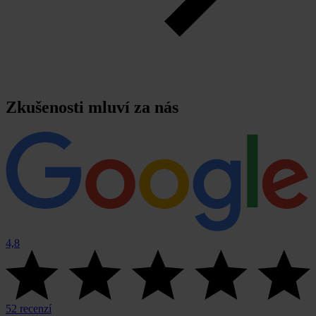
Zkušenosti mluví za nás
4,8
52 recenzí