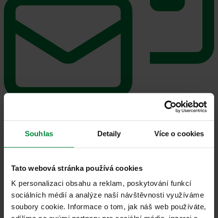
Jméno
Příjmení
E-mail
Souhlas
Detaily
Více o cookies
Telefon
Souhlasím se zpracováním
osobních údajů,
a prohlašuji, že jsem se
seznámil se
zásadami ochrany osobních údajů
Tato webová stránka používá cookies
Odeslat
K personalizaci obsahu a reklam, poskytování funkcí
Máte otázky? Zavolejte mi.
sociálních médií a analýze naší návštěvnosti využíváme
soubory cookie. Informace o tom, jak náš web používáte,
Martina Vinceová