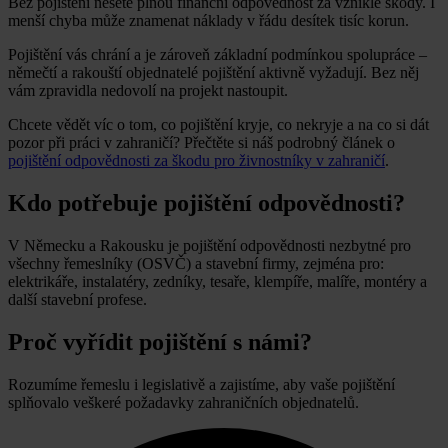
Bez pojištění nesete plnou finanční odpovědnost za vzniklé škody. I
menší chyba může znamenat náklady v řádu desítek tisíc korun.
Pojištění vás chrání a je zároveň základní podmínkou spolupráce –
němečtí a rakouští objednatelé pojištění aktivně vyžadují. Bez něj
vám zpravidla nedovolí na projekt nastoupit.
Chcete vědět víc o tom, co pojištění kryje, co nekryje a na co si dát
pozor při práci v zahraničí? Přečtěte si náš podrobný článek o
pojištění odpovědnosti za škodu pro živnostníky v zahraničí
.
Kdo potřebuje pojištění odpovědnosti?
V Německu a Rakousku je pojištění odpovědnosti nezbytné pro
všechny řemeslníky (OSVČ) a stavební firmy, zejména pro:
elektrikáře, instalatéry, zedníky, tesaře, klempíře, malíře, montéry a
další stavební profese.
Proč vyřídit pojištění s námi?
Rozumíme řemeslu i legislativě a zajistíme, aby vaše pojištění
splňovalo veškeré požadavky zahraničních objednatelů.