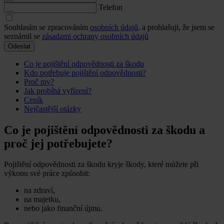
Telefon
Souhlasím se zpracováním
osobních údajů,
a prohlašuji, že jsem se
seznámil se
zásadami ochrany osobních údajů
Odeslat
Co je pojištění odpovědnosti za škodu
Kdo potřebuje pojištění odpovědnosti?
Proč my?
Jak probíhá vyřízení?
Ceník
Nejčastější otázky
Co je pojištění odpovědnosti za škodu a
proč jej potřebujete?
Pojištění odpovědnosti za škodu kryje škody, které můžete při
výkonu své práce způsobit:
na zdraví,
na majetku,
nebo jako finanční újmu.