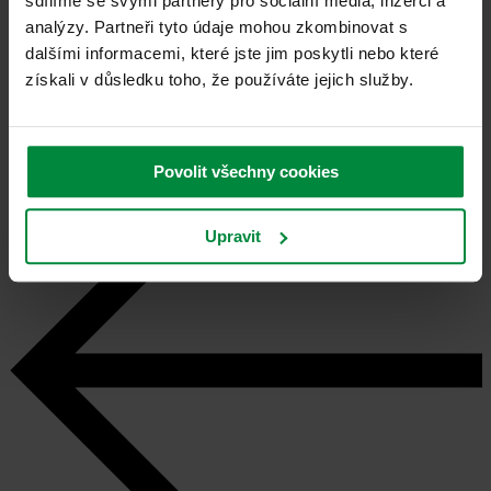
sdílíme se svými partnery pro sociální média, inzerci a
+421 918 389 628
analýzy. Partneři tyto údaje mohou zkombinovat s
dalšími informacemi, které jste jim poskytli nebo které
Ostatní služby
získali v důsledku toho, že používáte jejich služby.
Povolit všechny cookies
Upravit