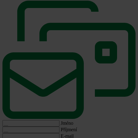
Jméno
Příjmení
E-mail