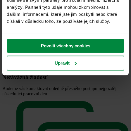
Nejčastější otázky
sdílíme se svými partnery pro sociální média, inzerci a
analýzy. Partneři tyto údaje mohou zkombinovat s
Jste připraveni podnikat v Německu?
dalšími informacemi, které jste jim poskytli nebo které
získali v důsledku toho, že používáte jejich služby.
Získejte Freistellung a fakturujte bez
zbytečných srážek
Máte otázky? Zavolejte mi.
Povolit všechny cookies
Martina Vinceová
Upravit
+421 918 389 628
Nezáväzná žiadosť
Budeme vás kontaktovat ohledně přesného postupu nejpozději
následující pracovní den.