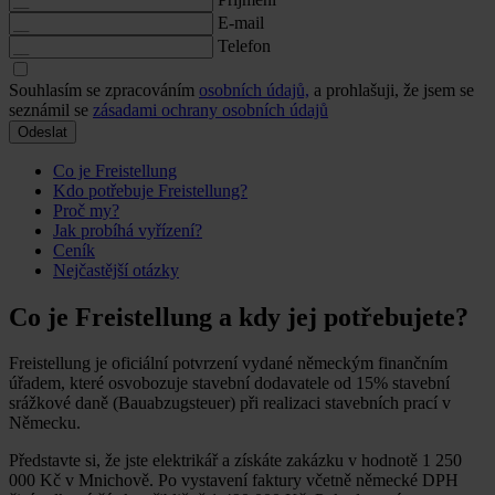
E-mail
Telefon
Souhlasím se zpracováním
osobních údajů,
a prohlašuji, že jsem se
seznámil se
zásadami ochrany osobních údajů
Odeslat
Co je Freistellung
Kdo potřebuje Freistellung?
Proč my?
Jak probíhá vyřízení?
Ceník
Nejčastější otázky
Co je Freistellung a kdy jej potřebujete?
Freistellung je oficiální potvrzení vydané německým finančním
úřadem, které osvobozuje stavební dodavatele od 15% stavební
srážkové daně (Bauabzugsteuer) při realizaci stavebních prací v
Německu.
Představte si, že jste elektrikář a získáte zakázku v hodnotě 1 250
000 Kč v Mnichově. Po vystavení faktury včetně německé DPH