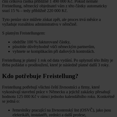
činí celková částka přibližně 1 490 000 Kč. Pokud nemáte
Freistellung, německý objednatel vám z této částky automaticky
srazí 15 % – tedy přibližně 220 000 Kč.
Tyto peníze sice můžete získat zpět, ale proces trvá měsíce a
vyžaduje rozsáhlou administrativu v němčině.
S platným Freistellungem:
obdržíte 100 % fakturované částky,
působíte důvěryhodně vůči německým partnerům,
vyhnete se komplikacím při daňových kontrolách.
Freistellung je platný 1 rok od data vydání. Po uplynutí této lhůty je
třeba požádat o prodloužení, které je následně platné další 3 roky.
Kdo potřebuje Freistellung?
Freistellung potřebují všichni čeští živnostníci a firmy, které
vykonávají stavební práce v Německu a jejichž zakázky přesahují
hodnotu 125 000 Kč v rámci jednoho kalendářního roku. Konkrétně
se jedná o:
řemeslníky pracující na živnostenský list (OSVČ), jako jsou
elektrikáři, instalatéři, zedníci a další profese,