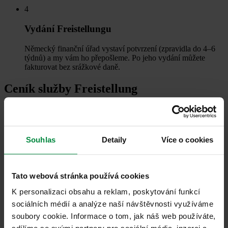
4
Vydání Freistellungu
Německý finanční úřad vystaví potvrzení (zpravidla do 4–6
týdnů) a my vám ho přepošleme. Po jeho vydání můžete
fakturovat bez srážkové daně.
Ceník služby Freistellung
První podání
OSVČ:
3 699 Kč
Souhlas
Detaily
Více o cookies
Firma:
6 099 Kč
Mám zájem
Opakované podání
Tato webová stránka používá cookies
OSVČ:
2 449 Kč
K personalizaci obsahu a reklam, poskytování funkcí
Firma:
2 449 Kč
sociálních médií a analýze naší návštěvnosti využíváme
Mám zájem
soubory cookie. Informace o tom, jak náš web používáte,