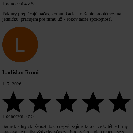
Hodnocení 4 z 5
Faktúry preplácajú načas, komunikácia a riešenie problémov na
jedničku, pracujem pre firmu už 7 rokov,takže spokojnosť.
Ladislav Rumi
1. 7. 2026
Hodnocení 5 z 5
Same kladný zkušenosti to co nejvíc zajímá kdo chce U téhle firmy
pracovat je platba vždycky včas za tři roky Co u nich pracuji se s