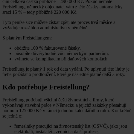
činí celková částka přibližně 1 490 000 Kč. Pokud nemáte
Freistellung, německý objednatel vám z této částky automaticky
srazí 15 % – tedy přibližně 220 000 Kč.
Tyto peníze sice můžete získat zpět, ale proces trvá měsíce a
vyžaduje rozsáhlou administrativu v němčině.
S platným Freistellungem:
obdržíte 100 % fakturované částky,
působíte důvěryhodně vůči německým partnerům,
vyhnete se komplikacím při daňových kontrolách.
Freistellung je platný 1 rok od data vydání. Po uplynutí této lhůty je
třeba požádat o prodloužení, které je následně platné další 3 roky.
Kdo potřebuje Freistellung?
Freistellung potřebují všichni čeští živnostníci a firmy, které
vykonávají stavební práce v Německu a jejichž zakázky přesahují
hodnotu 125 000 Kč v rámci jednoho kalendářního roku. Konkrétně
se jedná o:
řemeslníky pracující na živnostenský list (OSVČ), jako jsou
elektrikáři, instalatéři, zedníci a další profese,