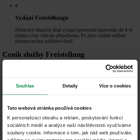
4
Vydání Freistellungu
Německý finanční úřad vystaví potvrzení (zpravidla do 4–6
týdnů) a my vám ho přepošleme. Po jeho vydání můžete
fakturovat bez srážkové daně.
Ceník služby Freistellung
První podání
OSVČ:
3 699 Kč
Souhlas
Detaily
Více o cookies
Firma:
6 099 Kč
Mám zájem
Opakované podání
Tato webová stránka používá cookies
OSVČ:
2 449 Kč
K personalizaci obsahu a reklam, poskytování funkcí
Firma:
2 449 Kč
sociálních médií a analýze naší návštěvnosti využíváme
Mám zájem
soubory cookie. Informace o tom, jak náš web používáte,