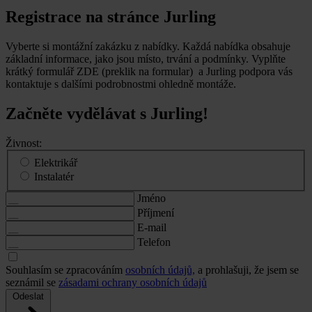
Registrace na stránce Jurling
Vyberte si montážní zakázku z nabídky. Každá nabídka obsahuje
základní informace, jako jsou místo, trvání a podmínky. Vyplňte
krátký formulář ZDE (preklik na formular) a Jurling podpora vás
kontaktuje s dalšími podrobnostmi ohledně montáže.
Začněte vydělávat s Jurling!
Živnost:
Elektrikář
Instalatér
Jméno
Příjmení
E-mail
Telefon
Souhlasím se zpracováním
osobních údajů,
a prohlašuji, že jsem se
seznámil se
zásadami ochrany osobních údajů
Odeslat