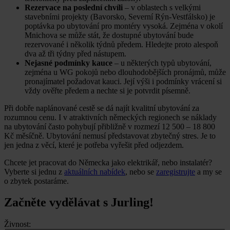
Rezervace na poslední chvíli
– v oblastech s velkými
stavebními projekty (Bavorsko, Severní Rýn-Vestfálsko) je
poptávka po ubytování pro montéry vysoká. Zejména v okolí
Mnichova se může stát, že dostupné ubytování bude
rezervované i několik týdnů předem. Hledejte proto alespoň
dva až tři týdny před nástupem.
Nejasné podmínky kauce
– u některých typů ubytování,
zejména u WG pokojů nebo dlouhodobějších pronájmů, může
pronajímatel požadovat kauci. Její výši i podmínky vrácení si
vždy ověřte předem a nechte si je potvrdit písemně.
Při dobře naplánované cestě se dá najít kvalitní ubytování za
rozumnou cenu. I v atraktivních německých regionech se náklady
na ubytování často pohybují přibližně v rozmezí 12 500 – 18 800
Kč měsíčně. Ubytování nemusí představovat zbytečný stres. Je to
jen jedna z věcí, které je potřeba vyřešit před odjezdem.
Chcete jet pracovat do Německa jako elektrikář, nebo instalatér?
Vyberte si jednu z
aktuálních nabídek
, nebo se
zaregistrujte
a my se
o zbytek postaráme.
Začněte vydělávat s Jurling!
Živnost: