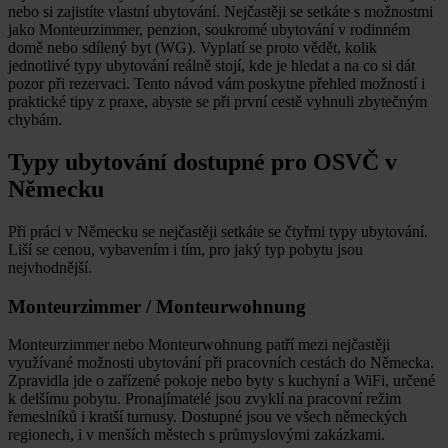
nebo si zajistíte vlastní ubytování. Nejčastěji se setkáte s možnostmi
jako Monteurzimmer, penzion, soukromé ubytování v rodinném
domě nebo sdílený byt (WG). Vyplatí se proto vědět, kolik
jednotlivé typy ubytování reálně stojí, kde je hledat a na co si dát
pozor při rezervaci. Tento návod vám poskytne přehled možností i
praktické tipy z praxe, abyste se při první cestě vyhnuli zbytečným
chybám.
Typy ubytování dostupné pro OSVČ v
Německu
Při práci v Německu se nejčastěji setkáte se čtyřmi typy ubytování.
Liší se cenou, vybavením i tím, pro jaký typ pobytu jsou
nejvhodnější.
Monteurzimmer / Monteurwohnung
Monteurzimmer nebo Monteurwohnung patří mezi nejčastěji
využívané možnosti ubytování při pracovních cestách do Německa.
Zpravidla jde o zařízené pokoje nebo byty s kuchyní a WiFi, určené
k delšímu pobytu. Pronajímatelé jsou zvyklí na pracovní režim
řemeslníků i kratší turnusy. Dostupné jsou ve všech německých
regionech, i v menších městech s průmyslovými zakázkami.