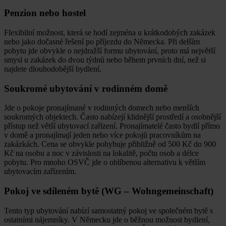
Penzion nebo hostel
Flexibilní možnost, která se hodí zejména u krátkodobých zakázek
nebo jako dočasné řešení po příjezdu do Německa. Při delším
pobytu jde obvykle o nejdražší formu ubytování, proto má největší
smysl u zakázek do dvou týdnů nebo během prvních dní, než si
najdete dlouhodobější bydlení.
Soukromé ubytování v rodinném domě
Jde o pokoje pronajímané v rodinných domech nebo menších
soukromých objektech. Často nabízejí klidnější prostředí a osobnější
přístup než větší ubytovací zařízení. Pronajímatelé často bydlí přímo
v domě a pronajímají jeden nebo více pokojů pracovníkům na
zakázkách. Cena se obvykle pohybuje přibližně od 500 Kč do 900
Kč na osobu a noc v závislosti na lokalitě, počtu osob a délce
pobytu. Pro mnoho OSVČ jde o oblíbenou alternativu k větším
ubytovacím zařízením.
Pokoj ve sdíleném bytě (WG – Wohngemeinschaft)
Tento typ ubytování nabízí samostatný pokoj ve společném bytě s
ostatními nájemníky. V Německu jde o běžnou možnost bydlení,