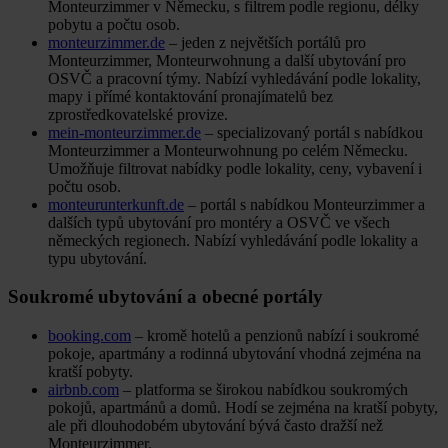
Monteurzimmer v Německu, s filtrem podle regionu, délky
pobytu a počtu osob.
monteurzimmer.de
– jeden z největších portálů pro
Monteurzimmer, Monteurwohnung a další ubytování pro
OSVČ a pracovní týmy. Nabízí vyhledávání podle lokality,
mapy i přímé kontaktování pronajímatelů bez
zprostředkovatelské provize.
mein-monteurzimmer.de
– specializovaný portál s nabídkou
Monteurzimmer a Monteurwohnung po celém Německu.
Umožňuje filtrovat nabídky podle lokality, ceny, vybavení i
počtu osob.
monteurunterkunft.de
– portál s nabídkou Monteurzimmer a
dalších typů ubytování pro montéry a OSVČ ve všech
německých regionech. Nabízí vyhledávání podle lokality a
typu ubytování.
Soukromé ubytování a obecné portály
booking.com
– kromě hotelů a penzionů nabízí i soukromé
pokoje, apartmány a rodinná ubytování vhodná zejména na
kratší pobyty.
airbnb.com
– platforma se širokou nabídkou soukromých
pokojů, apartmánů a domů. Hodí se zejména na kratší pobyty,
ale při dlouhodobém ubytování bývá často dražší než
Monteurzimmer.