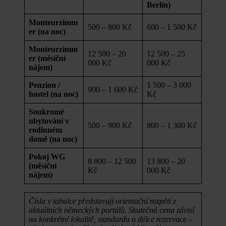
Berlín)
Monteurzimm
500 – 800 Kč
600 – 1 500 Kč
er (na noc)
Monteurzimm
12 500 – 20
12 500 – 25
er (měsíční
000 Kč
000 Kč
nájem)
Penzion /
1 500 – 3 000
900 – 1 600 Kč
hostel (na noc)
Kč
Soukromé
ubytování v
500 – 900 Kč
800 – 1 300 Kč
rodinném
domě (na noc)
Pokoj WG
8 800 – 12 500
13 800 – 20
(měsíční
Kč
000 Kč
nájem)
Čísla v tabulce představují orientační rozpětí z
aktuálních německých portálů. Skutečná cena závisí
na konkrétní lokalitě, standardu a délce rezervace –