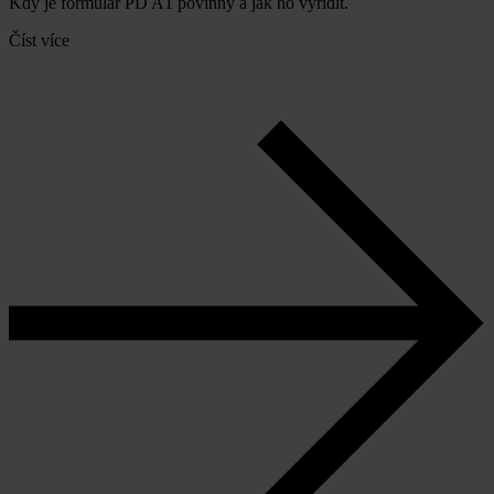
Kdy je formulář PD A1 povinný a jak ho vyřídit.
Číst více