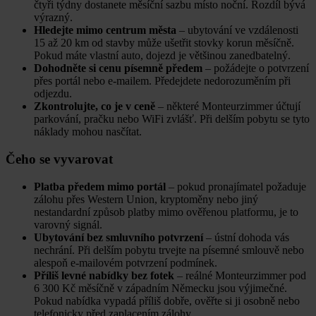
čtyři týdny dostanete měsíční sazbu místo noční. Rozdíl bývá
výrazný.
Hledejte mimo centrum města
– ubytování ve vzdálenosti
15 až 20 km od stavby může ušetřit stovky korun měsíčně.
Pokud máte vlastní auto, dojezd je většinou zanedbatelný.
Dohodněte si cenu písemně předem
– požádejte o potvrzení
přes portál nebo e-mailem. Předejdete nedorozuměním při
odjezdu.
Zkontrolujte, co je v ceně
– některé Monteurzimmer účtují
parkování, pračku nebo WiFi zvlášť. Při delším pobytu se tyto
náklady mohou nasčítat.
Čeho se vyvarovat
Platba předem mimo portál
– pokud pronajímatel požaduje
zálohu přes Western Union, kryptoměny nebo jiný
nestandardní způsob platby mimo ověřenou platformu, je to
varovný signál.
Ubytování bez smluvního potvrzení
– ústní dohoda vás
nechrání. Při delším pobytu trvejte na písemné smlouvě nebo
alespoň e-mailovém potvrzení podmínek.
Příliš levné nabídky bez fotek
– reálné Monteurzimmer pod
6 300 Kč měsíčně v západním Německu jsou výjimečné.
Pokud nabídka vypadá příliš dobře, ověřte si ji osobně nebo
telefonicky před zaplacením zálohy.