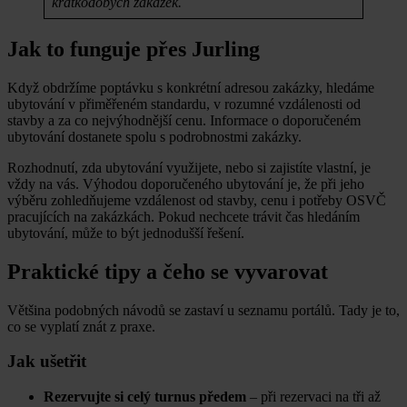
krátkodobých zakázek.
Jak to funguje přes Jurling
Když obdržíme poptávku s konkrétní adresou zakázky, hledáme
ubytování v přiměřeném standardu, v rozumné vzdálenosti od
stavby a za co nejvýhodnější cenu. Informace o doporučeném
ubytování dostanete spolu s podrobnostmi zakázky.
Rozhodnutí, zda ubytování využijete, nebo si zajistíte vlastní, je
vždy na vás. Výhodou doporučeného ubytování je, že při jeho
výběru zohledňujeme vzdálenost od stavby, cenu i potřeby OSVČ
pracujících na zakázkách. Pokud nechcete trávit čas hledáním
ubytování, může to být jednodušší řešení.
Praktické tipy a čeho se vyvarovat
Většina podobných návodů se zastaví u seznamu portálů. Tady je to,
co se vyplatí znát z praxe.
Jak ušetřit
Rezervujte si celý turnus předem
– při rezervaci na tři až