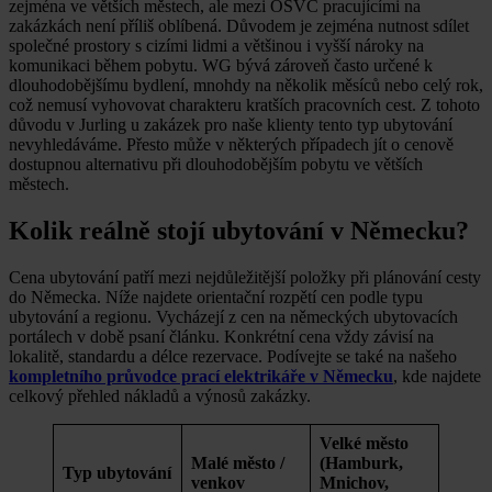
zejména ve větších městech, ale mezi OSVČ pracujícími na
zakázkách není příliš oblíbená. Důvodem je zejména nutnost sdílet
společné prostory s cizími lidmi a většinou i vyšší nároky na
komunikaci během pobytu. WG bývá zároveň často určené k
dlouhodobějšímu bydlení, mnohdy na několik měsíců nebo celý rok,
což nemusí vyhovovat charakteru kratších pracovních cest. Z tohoto
důvodu v Jurling u zakázek pro naše klienty tento typ ubytování
nevyhledáváme. Přesto může v některých případech jít o cenově
dostupnou alternativu při dlouhodobějším pobytu ve větších
městech.
Kolik reálně stojí ubytování v Německu?
Cena ubytování patří mezi nejdůležitější položky při plánování cesty
do Německa. Níže najdete orientační rozpětí cen podle typu
ubytování a regionu. Vycházejí z cen na německých ubytovacích
portálech v době psaní článku. Konkrétní cena vždy závisí na
lokalitě, standardu a délce rezervace. Podívejte se také na našeho
kompletního průvodce prací elektrikáře v Německu
, kde najdete
celkový přehled nákladů a výnosů zakázky.
Velké město
Malé město /
(Hamburk,
Typ ubytování
venkov
Mnichov,