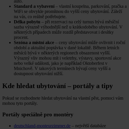
auto.
Standard a vybavení
– vlastní koupelna, parkování, pračka a
WiFi se obvykle promítnou do vyšší ceny ubytování. Záleží
na vás, co reálně potřebujete.
Délka pobytu
– při rezervaci na celý turnus bývá měsíční
sazba výrazně výhodnější než u krátkodobého ubytování. V
některých případech může rozdíl představovat i desítky
procent.
Sezóna a místní akce
– ceny ubytování může ovlivnit i roční
období a aktuální poptávka v dané lokalitě. Během letních
měsíců bývá v některých regionech obsazenost vyšší.
Výrazný vliv mohou mít i veletrhy, výstavy, sportovní akce
nebo velké události, jako je například Oktoberfest v
Mnichově. V takových termínech bývají ceny vyšší a
dostupnost ubytování nižší.
Kde hledat ubytování – portály a tipy
Pokud se rozhodnete hledat ubytování na vlastní pěst, pomoci vám
mohou tyto portály.
Portály speciálně pro montéry
deutschland-monteurzimmer.de
– největší databáze