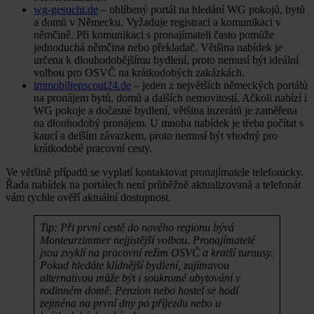
wg-gesucht.de
– oblíbený portál na hledání WG pokojů, bytů
a domů v Německu. Vyžaduje registraci a komunikaci v
němčině. Při komunikaci s pronajímateli často pomůže
jednoduchá němčina nebo překladač. Většina nabídek je
určena k dlouhodobějšímu bydlení, proto nemusí být ideální
volbou pro OSVČ na krátkodobých zakázkách.
immobilienscout24.de
– jeden z největších německých portálů
na pronájem bytů, domů a dalších nemovitostí. Ačkoli nabízí i
WG pokoje a dočasné bydlení, většina inzerátů je zaměřena
na dlouhodobý pronájem. U mnoha nabídek je třeba počítat s
kaucí a delším závazkem, proto nemusí být vhodný pro
krátkodobé pracovní cesty.
Ve většině případů se vyplatí kontaktovat pronajímatele telefonicky.
Řada nabídek na portálech není průběžně aktualizovaná a telefonát
vám rychle ověří aktuální dostupnost.
Tip: Při první cestě do nového regionu bývá
Monteurzimmer nejjistější volbou. Pronajímatelé
jsou zvyklí na pracovní režim OSVČ a kratší turnusy.
Pokud hledáte klidnější bydlení, zajímavou
alternativou může být i soukromé ubytování v
rodinném domě. Penzion nebo hostel se hodí
zejména na první dny po příjezdu nebo u