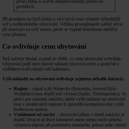
před cestou si ověřte aktuální nabídky přímo na
portálech.
Při pronájmu na čtyři týdny a více bývá cena výrazně výhodnější
než u krátkodobého ubytování. Většina pronajímatelů nabízí slevu
při rezervaci na celý turnus, proto se vyplatí dohodnout měsíční
cenu předem.
Co ovlivňuje cenu ubytování
Než začnete hledat, vyplatí se vědět, co cenu ubytování ovlivňuje.
Ubytování patří mezi hlavní náklady pracovní cesty a společně s
výdělkem tvoří základ vaší kalkulace.
Výši nákladů na ubytování ovlivňuje zejména několik faktorů:
Region
– západ a jih Německa (Bavorsko, Severní Rýn-
Vestfálsko) jsou dražší než východ (Sasko, Thüringensko). To
platí i pro samotné zakázky, takže vyšší náklady na ubytování
jsou v atraktivních regionech zpravidla kompenzovány vyšší
hodinovou sazbou.
Vzdálenost od stavby
– ubytování přímo v místě zakázky je
dražší. Dvacet až třicet kilometrů mimo město může přinést
výraznou úsporu při podobném standardu, pokud máte vlastní